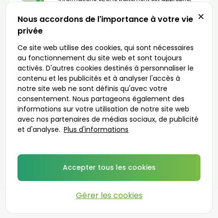
2
délivrera une ordonnance (le médecin pourra
demander une téléconsultation vidéo si
Nous accordons de l'importance à votre vie
nécessaire).
privée
Livraison en 1 à 48 heures
Ce site web utilise des cookies, qui sont nécessaires
La pharmacie sélectionnée enverra votre
médicament dans un emballage discret à
au fonctionnement du site web et sont toujours
3
l’adresse que vous aurez indiquée. Vous
activés. D'autres cookies destinés à personnaliser le
pouvez également le récupérer directement sur
place.
contenu et les publicités et à analyser l'accès à
notre site web ne sont définis qu'avec votre
consentement. Nous partageons également des
informations sur votre utilisation de notre site web
avec nos partenaires de médias sociaux, de publicité
C’est parti
et d'analyse.
Plus d'informations
Médecins prescripteurs
Accepter tous les cookies
Gérer les cookies
©
2026
DoktorABC.com