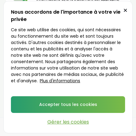
2
délivrera une ordonnance (le médecin pourra
demander une téléconsultation vidéo si
Nous accordons de l'importance à votre vie
nécessaire).
privée
Livraison en 1 à 48 heures
Ce site web utilise des cookies, qui sont nécessaires
La pharmacie sélectionnée enverra votre
médicament dans un emballage discret à
au fonctionnement du site web et sont toujours
3
l’adresse que vous aurez indiquée. Vous
activés. D'autres cookies destinés à personnaliser le
pouvez également le récupérer directement sur
place.
contenu et les publicités et à analyser l'accès à
notre site web ne sont définis qu'avec votre
consentement. Nous partageons également des
informations sur votre utilisation de notre site web
avec nos partenaires de médias sociaux, de publicité
C’est parti
et d'analyse.
Plus d'informations
Médecins prescripteurs
Accepter tous les cookies
Gérer les cookies
©
2026
DoktorABC.com