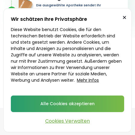
Die ausgewählte Apotheke sendet Ihr
Medikament in diskreter Verpackung an die von
3
Ihnen angegebene Adresse. Sie können es auch
Wir schätzen Ihre Privatsphäre
direkt vor Ort abholen.
Diese Website benutzt Cookies, die für den
technischen Betrieb der Website erforderlich sind
und stets gesetzt werden. Andere Cookies, um
Inhalte und Anzeigen zu personalisieren und die
Los geht’s
Zugriffe auf unsere Website zu analysieren, werden
nur mit Ihrer Zustimmung gesetzt. Außerdem geben
wir Informationen zu Ihrer Verwendung unserer
Verschreibende Ärzte
Lieferoptionen
Website an unsere Partner für soziale Medien,
Werbung und Analysen weiter.
Mehr Infos
Alle Cookies akzeptieren
Cookies Verwalten
©
2026
DoktorABC.com