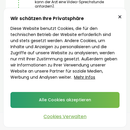
kann der Arzt eine Video-Sprechstunde
anfordern).
Wir schätzen Ihre Privatsphäre
Lieferung in 1 – 48 Stunden
Die ausgewählte Apotheke sendet Ihr
Medikament in diskreter Verpackung an die von
Diese Website benutzt Cookies, die für den
3
Ihnen angegebene Adresse. Sie können es
technischen Betrieb der Website erforderlich sind
auch direkt vor Ort abholen.
und stets gesetzt werden. Andere Cookies, um
Inhalte und Anzeigen zu personalisieren und die
Zugriffe auf unsere Website zu analysieren, werden
nur mit Ihrer Zustimmung gesetzt. Außerdem geben
wir Informationen zu Ihrer Verwendung unserer
Los geht's
Website an unsere Partner für soziale Medien,
Werbung und Analysen weiter.
Mehr Infos
Verschreibende Ärzte
Lieferoptionen
Alle Cookies akzeptieren
Cookies Verwalten
©
2026
DoktorABC.com