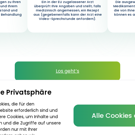
gen zu Ihren
Ein in der EU zugelassener Arzt
Die ausgew
 und Ihrem
überprüft Ihre Angaben und stellt, falls
Medikament 
ustand und
medizinisch angemessen, ein Rezept
die von Ihn
e Behandlung
aus (gegebenenfalls kann der Arzt eine
können es a
Video-Sprechstunde anfordern).
Los geht’s
Verschreibende Ärzte
Lieferoptionen
re Privatsphäre
ies, die für den
bsite erforderlich sind und
Alle Cookies
ere Cookies, um Inhalte und
n und die Zugriffe auf unsere
rden nur mit Ihrer