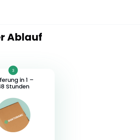
r Ablauf
3
eferung in 1 –
48 Stunden