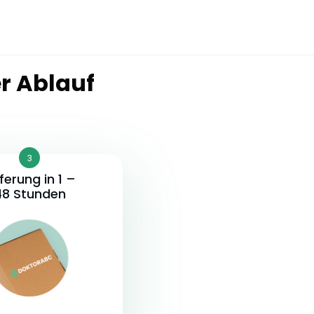
r Ablauf
3
eferung in 1 –
48 Stunden