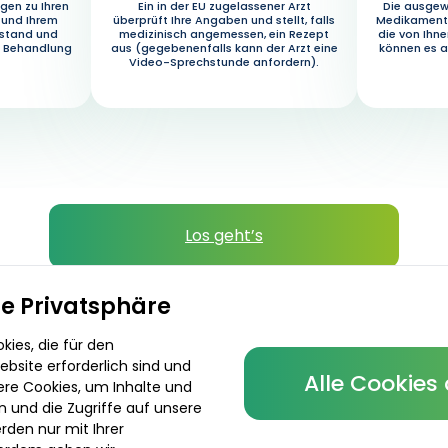
gen zu Ihren
Ein in der EU zugelassener Arzt
Die ausgew
 und Ihrem
überprüft Ihre Angaben und stellt, falls
Medikament 
ustand und
medizinisch angemessen, ein Rezept
die von Ihn
e Behandlung
aus (gegebenenfalls kann der Arzt eine
können es a
Video-Sprechstunde anfordern).
Los geht’s
Verschreibende Ärzte
Lieferoptionen
re Privatsphäre
ies, die für den
bsite erforderlich sind und
Alle Cookies
ere Cookies, um Inhalte und
n und die Zugriffe auf unsere
rden nur mit Ihrer