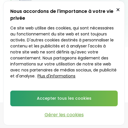
Livraison en 24 - 48 heures
Nous accordons de l'importance à votre vie
La pharmacie partenaire expédie votre
privée
traitement dans un emballage discret à l’adresse
3
de votre choix. Vous pouvez également choisir de
Ce site web utilise des cookies, qui sont nécessaires
le retirer sur place.
au fonctionnement du site web et sont toujours
activés. D'autres cookies destinés à personnaliser le
contenu et les publicités et à analyser l'accès à
notre site web ne sont définis qu'avec votre
consentement. Nous partageons également des
C’est parti
informations sur votre utilisation de notre site web
avec nos partenaires de médias sociaux, de publicité
et d'analyse.
Plus d'informations
Médecins prescripteurs
Accepter tous les cookies
Gérer les cookies
©
2026
DoktorABC.com