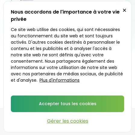
Livraison en 24 - 48 heures
Nous accordons de l'importance à votre vie
La pharmacie partenaire expédie votre
privée
traitement dans un emballage discret à l’adresse
3
de votre choix. Vous pouvez également choisir de
Ce site web utilise des cookies, qui sont nécessaires
le retirer sur place.
au fonctionnement du site web et sont toujours
activés. D'autres cookies destinés à personnaliser le
contenu et les publicités et à analyser l'accès à
notre site web ne sont définis qu'avec votre
consentement. Nous partageons également des
C’est parti
informations sur votre utilisation de notre site web
avec nos partenaires de médias sociaux, de publicité
et d'analyse.
Plus d'informations
Médecins prescripteurs
Accepter tous les cookies
Gérer les cookies
©
2026
DoktorABC.com