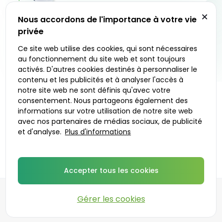
Livraison en 24 - 48 heures
Nous accordons de l'importance à votre vie
La pharmacie partenaire expédie votre
privée
traitement dans un emballage discret à l’adresse
3
de votre choix. Vous pouvez également choisir de
Ce site web utilise des cookies, qui sont nécessaires
le retirer sur place.
au fonctionnement du site web et sont toujours
activés. D'autres cookies destinés à personnaliser le
contenu et les publicités et à analyser l'accès à
notre site web ne sont définis qu'avec votre
consentement. Nous partageons également des
C’est parti
informations sur votre utilisation de notre site web
avec nos partenaires de médias sociaux, de publicité
et d'analyse.
Plus d'informations
Médecins prescripteurs
Accepter tous les cookies
Gérer les cookies
©
2026
DoktorABC.com