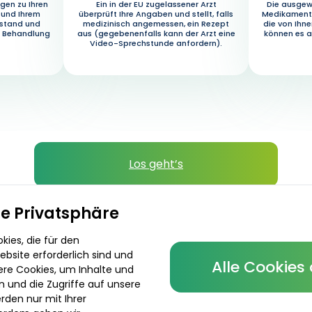
gen zu Ihren
Ein in der EU zugelassener Arzt
Die ausgew
 und Ihrem
überprüft Ihre Angaben und stellt, falls
Medikament 
ustand und
medizinisch angemessen, ein Rezept
die von Ihn
e Behandlung
aus (gegebenenfalls kann der Arzt eine
können es a
Video-Sprechstunde anfordern).
Los geht’s
Verschreibende Ärzte
re Privatsphäre
ies, die für den
bsite erforderlich sind und
Alle Cookies
ere Cookies, um Inhalte und
n und die Zugriffe auf unsere
rden nur mit Ihrer